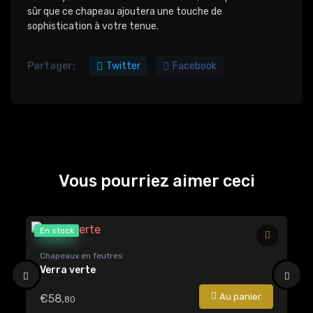
sûr que ce chapeau ajoutera une touche de
sophistication à votre tenue.
Partager:
Twitter
Facebook
Vous pourriez aimer ceci
En stock
En
Chapeaux en feutres
Bé
Verra verte
Bé
Au panier
€58,
€
80