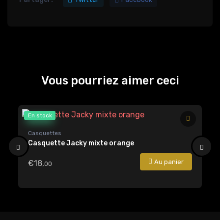
Vous pourriez aimer ceci
En stock
Casquettes
Ch
Casquette Jacky mixte orange
Ca
Au panier
€18,
€
00