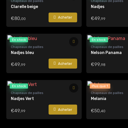
Chapeaux de pailles
Chapeaux de pailles
Clarelle beige
Nadjes
Acheter
€80,
€49,
00
99
En stock
En stock
Chapeaux de pailles
Chapeaux de pailles
Nadjes bleu
Nelson Panama
Acheter
€49,
€99,
99
98
En stock
Plus que 1
Chapeaux de pailles
Chapeaux de pailles
Nadjes Vert
Melania
Acheter
€49,
€50,
99
40