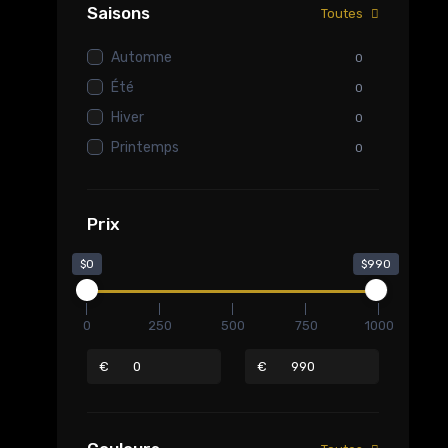
Saisons
Toutes
Automne
0
Été
0
Hiver
0
Printemps
0
Prix
$0
$990
0
250
500
750
1000
€
€