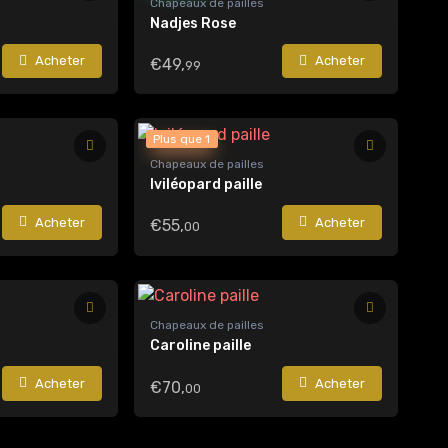
Chapeaux de pailles
Nadjes Rose
Acheter
Acheter
€49,
99
Plus que 1
Chapeaux de pailles
Iviléopard paille
Acheter
Acheter
€55,
00
Chapeaux de pailles
Caroline paille
Acheter
Acheter
€70,
00