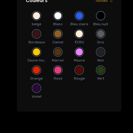
Couleurs
Toutes
belge
Blanc
Bleu claire
Bleu nuit
Bordeaux
Camel
ÉCRU
Gris
Jaune moutarde
Marron
Mauve
Noir
Orange
Rose
Rouge
Vert
Violet