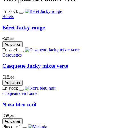
En stock
Bérets
Béret Jacky rouge
€40,
00
Au panier
En stock
Casquettes
Casquette Jacky mixte verte
€18,
00
Au panier
En stock
Chapeaux en Laine
Nora bleu nuit
€58,
80
Au panier
Plus que 1