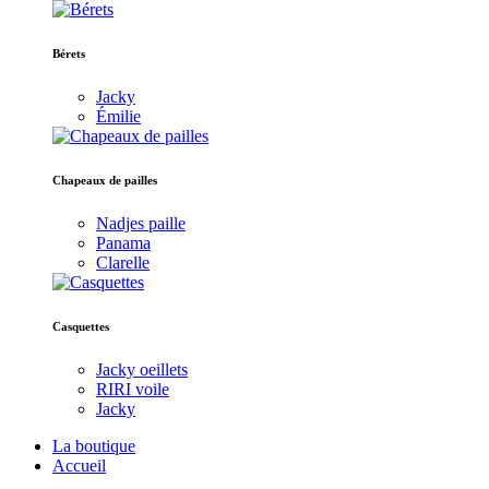
Bérets
Jacky
Émilie
Chapeaux de pailles
Nadjes paille
Panama
Clarelle
Casquettes
Jacky oeillets
RIRI voile
Jacky
La boutique
Accueil