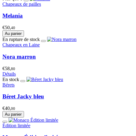
Chapeaux de pailles
Melania
€50,
40
Au panier
En rupture de stock
Chapeaux en Laine
Nora marron
€58,
80
Détails
En stock
Bérets
Béret Jacky bleu
€40,
00
Au panier
Édition limitée