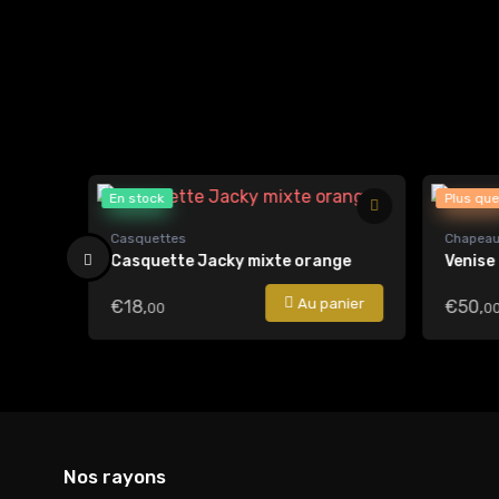
En stock
Plus que
Casquettes
Chapeau
Casquette Jacky mixte orange
Venise
anier
Au panier
€18,
€50,
00
0
Nos rayons