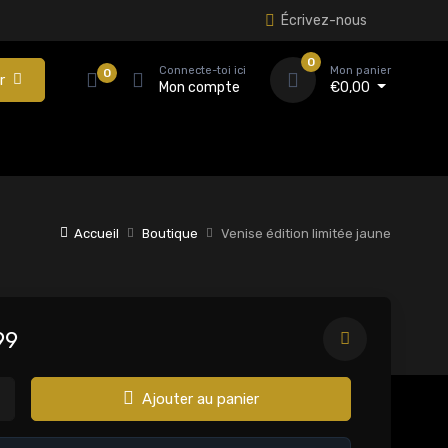
Écrivez-nous
0
Connecte-toi ici
Mon panier
0
r
Mon compte
€
0,00
Accueil
Boutique
Venise édition limitée jaune
99
Ajouter au panier