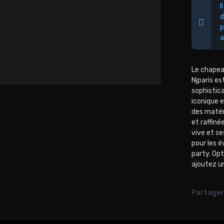
I
d
p
a
Le chapeau
Njparis es
sophistica
iconique e
des matér
et raffiné
vive et se
pour les é
party. Opt
ajoutez u
Partager