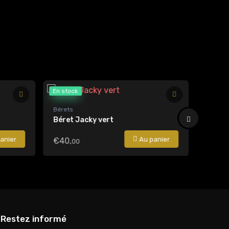
En stock
Plus qu
Bérets
Chapeau
Béret Jacky vert
Melan
anier
Au panier
€40,
€50,
00
4
Restez informé