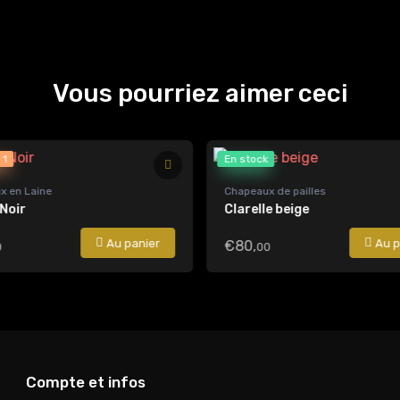
Vous pourriez aimer ceci
 1
En stock
x en Laine
Chapeaux de pailles
 Noir
Clarelle beige
Au panier
Au p
€80,
0
00
Compte et infos